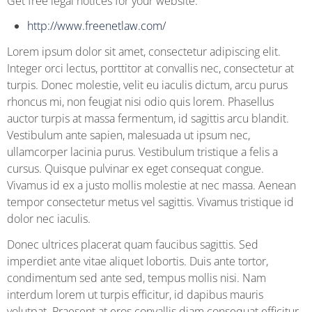
Get free legal notices for your website:
http://www.freenetlaw.com/
Lorem ipsum dolor sit amet, consectetur adipiscing elit.
Integer orci lectus, porttitor at convallis nec, consectetur at
turpis. Donec molestie, velit eu iaculis dictum, arcu purus
rhoncus mi, non feugiat nisi odio quis lorem. Phasellus
auctor turpis at massa fermentum, id sagittis arcu blandit.
Vestibulum ante sapien, malesuada ut ipsum nec,
ullamcorper lacinia purus. Vestibulum tristique a felis a
cursus. Quisque pulvinar ex eget consequat congue.
Vivamus id ex a justo mollis molestie at nec massa. Aenean
tempor consectetur metus vel sagittis. Vivamus tristique id
dolor nec iaculis.
Donec ultrices placerat quam faucibus sagittis. Sed
imperdiet ante vitae aliquet lobortis. Duis ante tortor,
condimentum sed ante sed, tempus mollis nisi. Nam
interdum lorem ut turpis efficitur, id dapibus mauris
volutpat. Praesent at eros convallis diam consequat efficitur